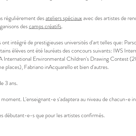
ns régulièrement des
ateliers spéciaux
avec des artistes de ren
rganisons des
camps créatifs
.
s ont intégré de prestigieuses universités d'art telles que: Par
rtains élèves ont été lauréats des concours suivants: IWS Int
QA International Environmental Children's Drawing Contest 
 places), Fabriano inAcquarello et bien d'autres.
de 3 ans.
t moment. L'enseignant-e s'adaptera au niveau de chacun-e in
es débutant-e-s que pour les artistes confirmés.