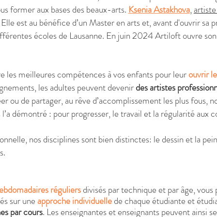
vous former aux bases des beaux-arts.
Ksenia Astakhova
,
artiste
. Elle est au bénéfice d’un Master en arts et, avant d'ouvrir sa 
 différentes écoles de Lausanne. En juin 2024 Artiloft ouvre s
e les meilleures compétences à vos enfants pour leur
ouvrir l
gnements, les adultes peuvent devenir
des artistes professionn
créer ou de partager, au rêve d’accomplissement les plus fous
l’a démontré : pour progresser, le travail et la régularité aux c
nelle, nos disciplines sont bien distinctes: le dessin et la pe
s.
ebdomadaires réguliers
divisés par technique et par âge, vous
sés sur une
approche individuelle
de chaque étudiante et étudia
s par cours
. Les enseignantes et enseignants peuvent ainsi 