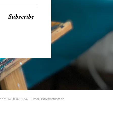
Subscribe
one: 078-834-81-54 | Email:
info@artiloft.ch