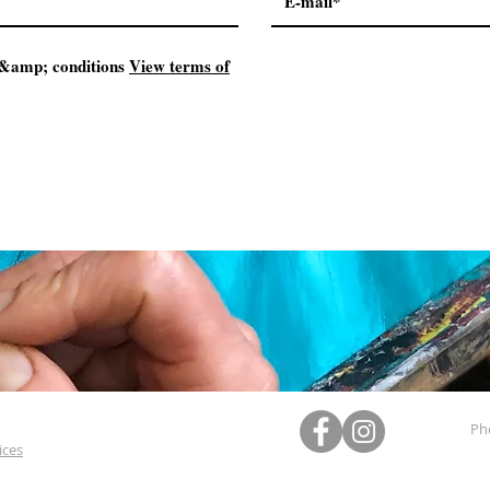
 &amp; conditions
View terms of
Ph
ices